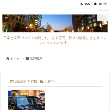

Feedly
RSS


メニュ
日常と学習のログ：学習したことや育児、役立つ情報などを書いて

いこうと思います。
サイド

前へ

ホーム
>

妊娠後期

次へ


2026年1月17日

お役立ち
検索